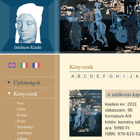
Könyveink
A
B
C
D
E
F
G
H
I
J
K
Újdonságok
Könyveink
A találkozás kap
-
Vers
kiadási év: 2011
-
Próza
oldalszám: 96
-
Dráma
formátum A/4
-
Esszé
kötés: kemény táb
-
Tanulmány
ára: 5990 Ft
-
Antológia
ISBN: 978-615-5
-
Album