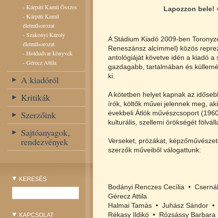
-
Kárpáti Kamil Összes
Lapozzon bele! 
-
Kárpáti Kamil
életműsorozat
-
Szakonyi Károly
A Stádium Kiadó 2009-ben Toronyzen
életműsorozat
Reneszánsz alcímmel) közös repreze
-
Holdudvar könyvek
antológiáját követve idén a kiadó a 
-
Gérecz Attila
gazdagabb, tartalmában és küllemé
ki.
A kiadóról
A kötetben helyet kapnak az idősebb
Kritikák
írók, költők művei jelennek meg, a
Szerzőink
évekbeli Átlók művészcsoport (196
kulturális, szellemi örökségét fölváll
Sajtóanyagok,
rendezvények
Verseket, prózákat, képzőművészet
szerzők műveiből válogattunk:
KERESÉS
Bodányi Renczes Cecília • Csernák
Gérecz Attila
Halmai Tamás • Juhász Sándor • K
Rékasy Ildikó • Rózsássy Barbara
KAPCSOLAT