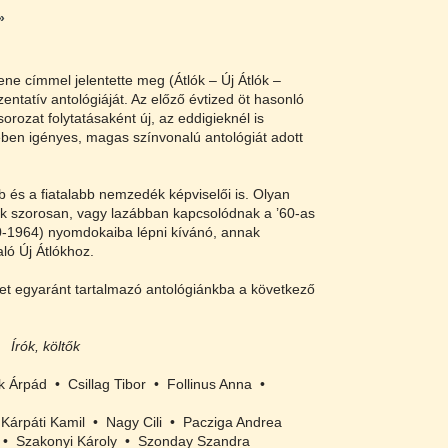
»
e címmel jelentette meg (Átlók – Új Átlók –
ntatív antológiáját. Az előző évtized öt hasonló
sorozat folytatásaként új, az eddigieknél is
ben igényes, magas színvonalú antológiát adott
 és a fiatalabb nemzedék képviselői is. Olyan
kik szorosan, vagy lazábban kapcsolódnak a ’60-as
0-1964) nyomdokaiba lépni kívánó, annak
aló Új Átlókhoz.
et egyaránt tartalmazó antológiánkba a következő
Írók, költők
 Árpád • Csillag Tibor • Follinus Anna •
árpáti Kamil • Nagy Cili • Pacziga Andrea
 • Szakonyi Károly • Szonday Szandra