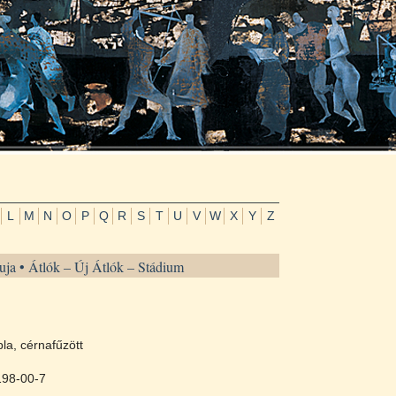
L
M
N
O
P
Q
R
S
T
U
V
W
X
Y
Z
uja • Átlók – Új Átlók – Stádium
la, cérnafűzött
198-00-7