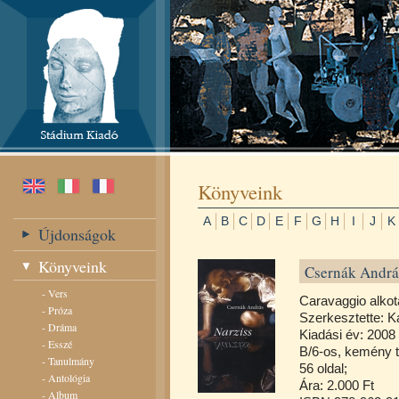
Könyveink
A
B
C
D
E
F
G
H
I
J
K
Újdonságok
Könyveink
Csernák Andrá
-
Vers
Caravaggio alkot
-
Próza
Szerkesztette: K
-
Dráma
Kiadási év: 2008
-
Esszé
B/6-os, kemény t
-
Tanulmány
56 oldal;
-
Antológia
Ára: 2.000 Ft
-
Album