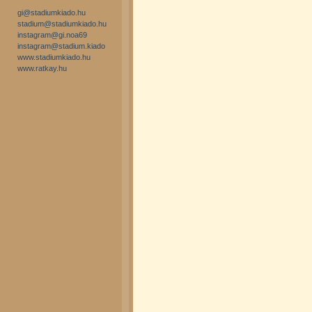
gi@stadiumkiado.hu
stadium@stadiumkiado.hu
instagram@gi.noa69
instagram@stadium.kiado
www.stadiumkiado.hu
www.ratkay.hu