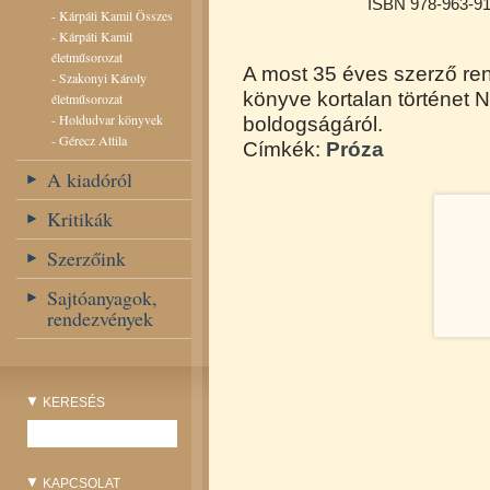
ISBN 978-963-91
-
Kárpáti Kamil Összes
-
Kárpáti Kamil
életműsorozat
A most 35 éves szerző rend
-
Szakonyi Károly
könyve kortalan történet N
életműsorozat
-
Holdudvar könyvek
boldogságáról.
-
Gérecz Attila
Címkék:
Próza
A kiadóról
Kritikák
Szerzőink
Sajtóanyagok,
rendezvények
KERESÉS
KAPCSOLAT