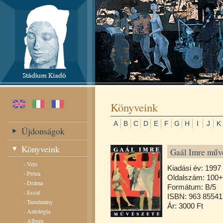
Könyveink
A
B
C
D
E
F
G
H
I
J
K
Újdonságok
Könyveink
Gaál Imre művé
-
Vers
Kiadási év: 1997
-
Próza
Oldalszám: 100+
-
Dráma
Formátum: B/5
-
Esszé
ISBN: 963 85541
-
Tanulmány
Ár: 3000 Ft
-
Antológia
-
Album