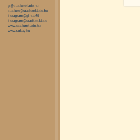
gi@stadiumkiado.hu
stadium@stadiumkiado.hu
instagram@gi.noa69
instagram@stadium.kiado
www.stadiumkiado.hu
www.ratkay.hu