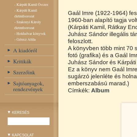
-
Kárpáti Kamil Összes
-
Kárpáti Kamil
Gaál Imre (1922-1964) fes
életműsorozat
1960-ban alapító tagja v
-
Szakonyi Károly
(Kárpáti Kamil, Rátkay End
életműsorozat
-
Holdudvar könyvek
Juhász Sándor illegális t
-
Gérecz Attila
feloszlott.
A könyvben több mint 70 s
A kiadóról
fotó (grafika) és a Gaál Im
Kritikák
Juhász Sándor és Kárpáti K
Ez a könyv nem Gaál Imre
Szerzőink
sugárzó jelenléte és holn
Sajtóanyagok,
emberszabású marad.)
rendezvények
Címkék:
Album
KERESÉS
KAPCSOLAT