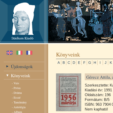
Könyveink
A
B
C
D
E
F
G
H
I
J
K
Újdonságok
Könyveink
Gérecz Attila, 
-
Vers
Szerkesztette: K
-
Próza
Kiadási év: 1991
-
Dráma
Oldalszám: 196
-
Esszé
Formátum: B/5
-
Tanulmány
ISBN: 963 7904 
-
Antológia
Nem kapható!
-
Album