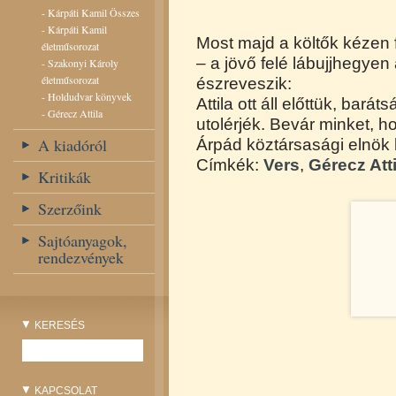
-
Kárpáti Kamil Összes
-
Kárpáti Kamil
Most majd a költők kézen 
életműsorozat
– a jövő felé lábujjhegye
-
Szakonyi Károly
életműsorozat
észreveszik:
-
Holdudvar könyvek
Attila ott áll előttük, bar
-
Gérecz Attila
utolérjék. Bevár minket, h
A kiadóról
Árpád köztársasági elnök 
Címkék:
Vers
,
Gérecz Atti
Kritikák
Szerzőink
Sajtóanyagok,
rendezvények
KERESÉS
KAPCSOLAT