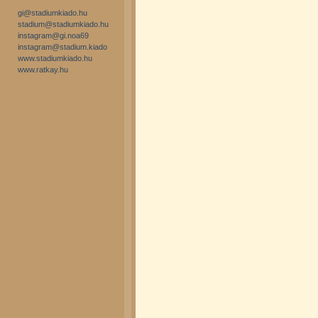
gi@stadiumkiado.hu
stadium@stadiumkiado.hu
instagram@gi.noa69
instagram@stadium.kiado
www.stadiumkiado.hu
www.ratkay.hu