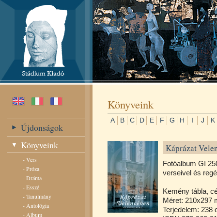
Könyveink
A
B
C
D
E
F
G
H
I
J
K
Újdonságok
Könyveink
Káprázat Vele
-
Vers
Fotóalbum Gí 250
-
Próza
verseivel és regé
-
Dráma
-
Esszé
Kemény tábla, cé
-
Tanulmány
Méret: 210x297
-
Antológia
Terjedelem: 238 o
-
Album