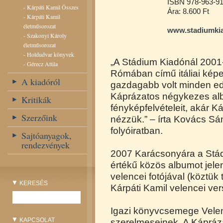
ISBN 978-963-91
-
Kárpáti Kamil Összes
Ára: 8.600 Ft
-
Kárpáti Kamil
életműsorozat
www.stadiumkia
-
Szakonyi Károly
életműsorozat
-
Holdudvar könyvek
„A Stádium Kiadónál 2001
-
Gérecz Attila
Rómában című itáliai kép
A kiadóról
gazdagabb volt minden ed
Káprázatos négykezes al
Kritikák
fényképfelvételeit, akár K
Szerzőink
nézzük.” – írta Kovács Sá
folyóiratban.
Sajtóanyagok,
rendezvények
2007 Karácsonyára a Stád
értékű közös albumot jele
velencei fotójával (köztük
KERESÉS
Kárpáti Kamil velencei ver
Igazi könyvcsemege Velen
KAPCSOLAT
szerelmeseinek. A Kápráz