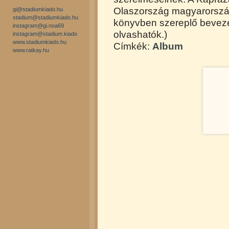
Olaszország magyarországi
gi@stadiumkiado.hu
stadium@stadiumkiado.hu
könyvben szereplő bevezet
instagram@gi.noa69
olvashatók.)
instagram@stadium.kiado
www.stadiumkiado.hu
Címkék:
Album
www.ratkay.hu