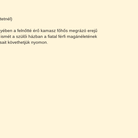
tetnél)
nyében a felnőtté érő kamasz főhős megrázó erejű
 ismét a szülői házban a fiatal férfi magánéletének
sait követhetjük nyomon.