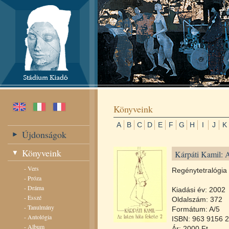
Könyveink
A
B
C
D
E
F
G
H
I
J
K
Újdonságok
Könyveink
Kárpáti Kamil: A
-
Vers
Regénytetralógia
-
Próza
-
Dráma
Kiadási év: 2002
-
Esszé
Oldalszám: 372
-
Tanulmány
Formátum: A/5
-
Antológia
ISBN: 963 9156 2
-
Album
Ár: 2000 Ft