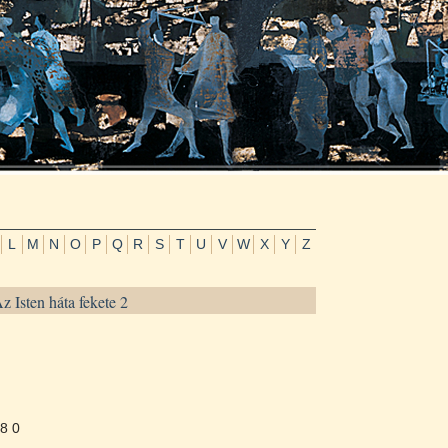
L
M
N
O
P
Q
R
S
T
U
V
W
X
Y
Z
z Isten háta fekete 2
8 0