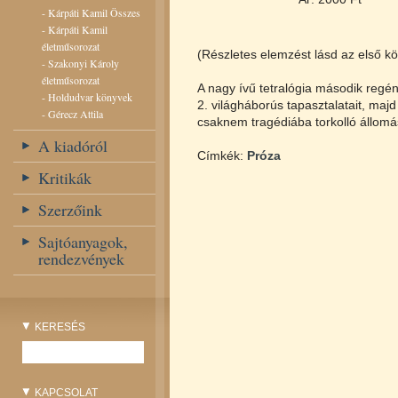
-
Kárpáti Kamil Összes
-
Kárpáti Kamil
életműsorozat
(Részletes elemzést lásd az első kö
-
Szakonyi Károly
életműsorozat
A nagy ívű tetralógia második regé
-
Holdudvar könyvek
2. világháborús tapasztalatait, majd
-
Gérecz Attila
csaknem tragédiába torkolló állomá
A kiadóról
Címkék:
Próza
Kritikák
Szerzőink
Sajtóanyagok,
rendezvények
KERESÉS
KAPCSOLAT