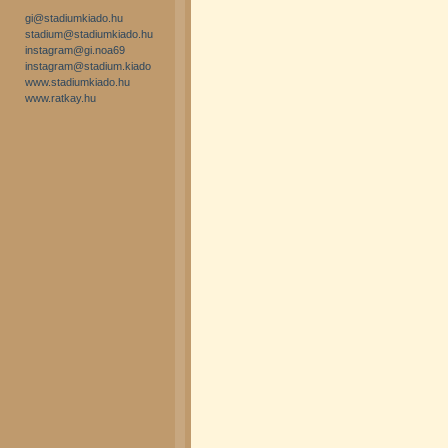
gi@stadiumkiado.hu
stadium@stadiumkiado.hu
instagram@gi.noa69
instagram@stadium.kiado
www.stadiumkiado.hu
www.ratkay.hu