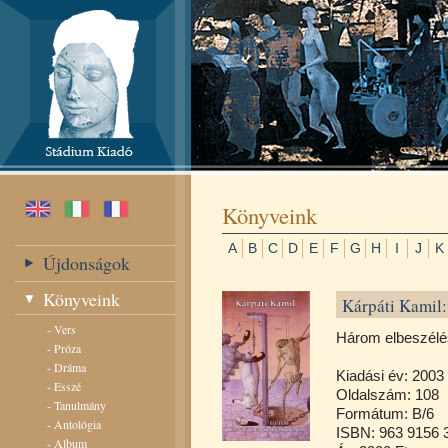
Könyveink
A
B
C
D
E
F
G
H
I
J
K
Újdonságok
Könyveink
Kárpáti Kamil
-
Vers
Három elbeszélé
-
Próza
-
Dráma
Kiadási év: 2003
-
Esszé
Oldalszám: 108
-
Tanulmány
Formátum: B/6
-
Antológia
ISBN: 963 9156 
-
Album