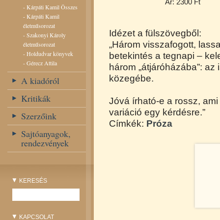
Ár: 2300 Ft
-
Kárpáti Kamil Összes
-
Kárpáti Kamil
életműsorozat
Idézet a fülszövegből:
-
Szakonyi Károly
„Három visszafogott, lass
életműsorozat
-
Holdudvar könyvek
betekintés a tegnapi – kel
-
Gérecz Attila
három „átjáróházába”: az 
közegébe.
A kiadóról
Kritikák
Jóvá írható-e a rossz, am
variáció egy kérdésre.”
Szerzőink
Címkék:
Próza
Sajtóanyagok,
rendezvények
KERESÉS
KAPCSOLAT