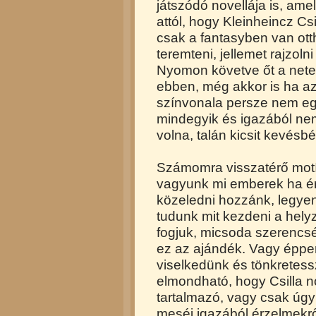
játszódó novellája is, ame
attól, hogy Kleinheincz Csi
csak a fantasyben van ott
teremteni, jellemet rajzoln
Nyomon követve őt a nete
ebben, még akkor is ha az
színvonala persze nem eg
mindegyik és igazából nem
volna, talán kicsit kevésbé 
Számomra visszatérő motí
vagyunk mi emberek ha ér
közeledni hozzánk, legyen
tudunk mit kezdeni a helyze
fogjuk, micsoda szerencsé
ez az ajándék. Vagy éppe
viselkedünk és tönkretess
elmondható, hogy Csilla n
tartalmazó, vagy csak úgy
meséi igazából érzelmekrő