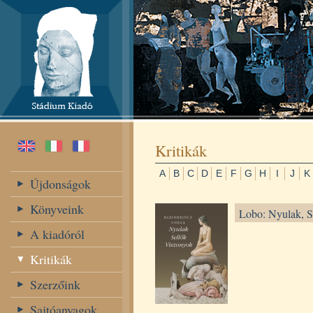
Kritikák
A
B
C
D
E
F
G
H
I
J
K
Újdonságok
Könyveink
Lobo: Nyulak, S
A kiadóról
Kritikák
Szerzőink
Sajtóanyagok,