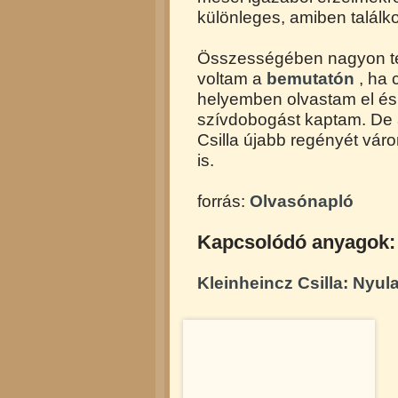
különleges, amiben találk
Összességében nagyon tets
voltam a
bemutatón
, ha 
helyemben olvastam el és 
szívdobogást kaptam. De 
Csilla újabb regényét vá
is.
forrás:
Olvasónapló
Kapcsolódó anyagok:
Kleinheincz Csilla: Nyul