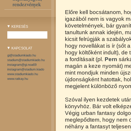
rendezvények
Előre kell bocsátanom, hog
igazából nem is vagyok má
követelmények, bár gyaní
KERESÉS
tanultunk annak idején, m
kicsit felrúgják a szabályo
hogy novellákat is ír (sőt a
KAPCSOLAT
hogy költőként indult), de
gi@stadiumkiado.hu
a fordításait (pl.
Pern
sárk
stadium@stadiumkiado.hu
instagram@gi.noa69
magán a keze nyomát) me
instagram@stadium.kiado
mint mondjuk minden újszü
www.stadiumkiado.hu
újdonságként hatottak, ho
www.ratkay.hu
megjelent különböző nyomt
Szóval ilyen kezdetek után
könyvhöz. Bár volt elképze
Végig urban fantasy dolg
meglepődtem, hogy nem c
néhány a fantasyt teljese