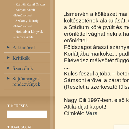
-
Kárpáti Kamil Összes
-
Kárpáti Kamil
„Ismervén a költészet mai 
életműsorozat
költészetének alakulását,
-
Szakonyi Károly
életműsorozat
a Stádium köré gyűlt és mel
-
Holdudvar könyvek
erőnléttel vághat neki a 
-
Gérecz Attila
erőnléttel.
A kiadóról
Földszagot áraszt szárnya
Korlátjába markolsz... pad
Kritikák
Eltévedsz mélysötét függö
....
Szerzőink
Kulcs feszül ajtóba – beto
Sajtóanyagok,
Sámsoni erővel a zárat for
rendezvények
(Részlet a szerkesztő fül
Nagy Cili 1997-ben, első k
Attila-díjat kapott!
KERESÉS
Címkék:
Vers
KAPCSOLAT