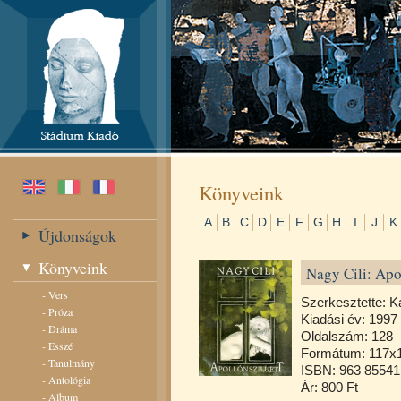
Könyveink
A
B
C
D
E
F
G
H
I
J
K
Újdonságok
Könyveink
Nagy Cili: Apo
-
Vers
Szerkesztette: K
-
Próza
Kiadási év: 1997
-
Dráma
Oldalszám: 128
-
Esszé
Formátum: 117
-
Tanulmány
ISBN: 963 85541
-
Antológia
Ár: 800 Ft
-
Album