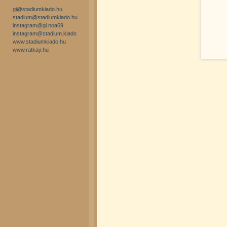
gi@stadiumkiado.hu
stadium@stadiumkiado.hu
instagram@gi.noa69
instagram@stadium.kiado
www.stadiumkiado.hu
www.ratkay.hu