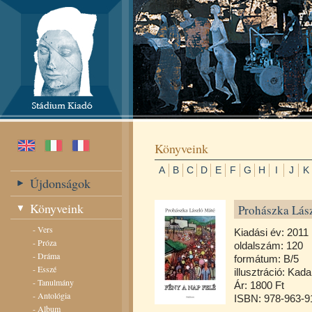
Könyveink
A
B
C
D
E
F
G
H
I
J
K
Újdonságok
Könyveink
Prohászka Lász
-
Vers
Kiadási év: 2011
-
Próza
oldalszám: 120
-
Dráma
formátum: B/5
-
Esszé
illusztráció: Kad
-
Tanulmány
Ár: 1800 Ft
-
Antológia
ISBN: 978-963-9
-
Album