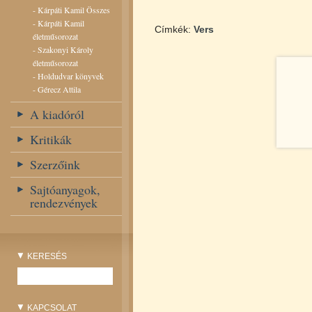
-
Kárpáti Kamil Összes
-
Kárpáti Kamil
Címkék:
Vers
életműsorozat
-
Szakonyi Károly
életműsorozat
-
Holdudvar könyvek
-
Gérecz Attila
A kiadóról
Kritikák
Szerzőink
Sajtóanyagok,
rendezvények
KERESÉS
KAPCSOLAT