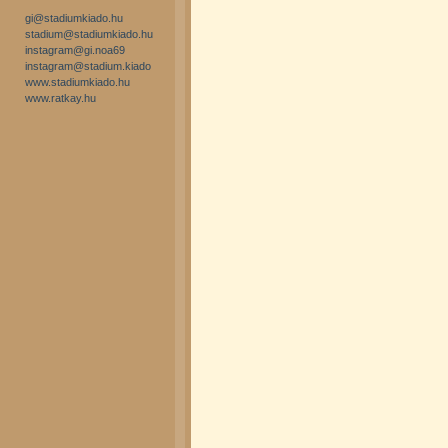
gi@stadiumkiado.hu
stadium@stadiumkiado.hu
instagram@gi.noa69
instagram@stadium.kiado
www.stadiumkiado.hu
www.ratkay.hu