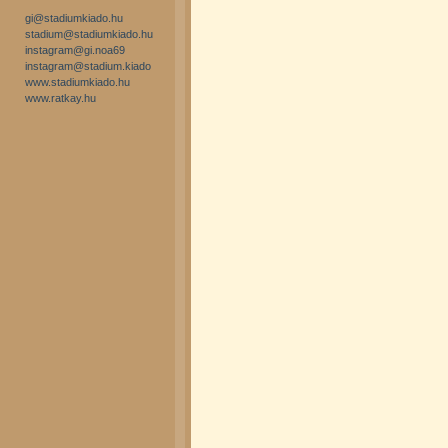
gi@stadiumkiado.hu
stadium@stadiumkiado.hu
instagram@gi.noa69
instagram@stadium.kiado
www.stadiumkiado.hu
www.ratkay.hu