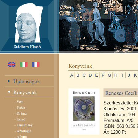
Könyveink
A
B
C
D
E
F
G
H
I
J
K
Újdonságok
Könyveink
Renczes Cecí­li
-
Vers
Szerkesztette: K
-
Próza
Kiadási év: 2001
-
Dráma
Oldalszám: 104
-
Esszé
Formátum: A/5
-
Tanulmány
ISBN: 963 9156 
-
Antológia
Ár: 1200 Ft
-
Album