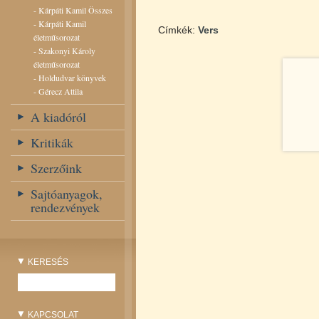
-
Kárpáti Kamil Összes
-
Kárpáti Kamil
Címkék:
Vers
életműsorozat
-
Szakonyi Károly
életműsorozat
-
Holdudvar könyvek
-
Gérecz Attila
A kiadóról
Kritikák
Szerzőink
Sajtóanyagok,
rendezvények
KERESÉS
KAPCSOLAT