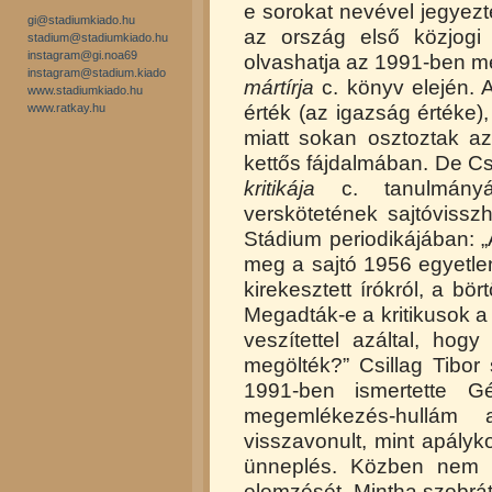
e sorokat nevével jegyezt
gi@stadiumkiado.hu
az ország első közjogi 
stadium@stadiumkiado.hu
instagram@gi.noa69
olvashatja az 1991-ben m
instagram@stadium.kiado
mártírja
c. könyv elején. 
www.stadiumkiado.hu
www.ratkay.hu
érték (az igazság értéke),
miatt sokan osztoztak a
kettős fájdalmában. De Csi
kritikája
c. tanulmányá
verskötetének sajtóvissz
Stádium periodikájában: 
meg a sajtó 1956 egyetlen 
kirekesztett írókról, a bör
Megadták-e a kritikusok 
veszítettel azáltal, hogy 
megölték?” Csillag Tibor 
1991-ben ismertette G
megemlékezés-hullám
visszavonult, mint apályk
ünneplés. Közben nem vé
elemzését. Mintha szobrá