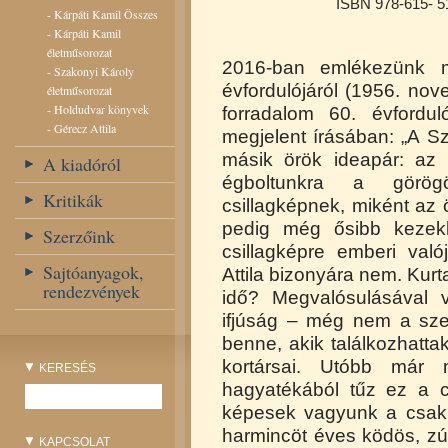
ISBN 978-615- 5
-
Kárpáti Kamil Összes
-
Kárpáti Kamil
életműsorozat
2016-ban emlékezünk m
-
Szakonyi Károly
évfordulójáról (1956. no
életműsorozat
-
Holdudvar könyvek
forradalom 60. évfordu
-
Gérecz Attila
megjelent írásában: „A Sz
másik örök ideapár: az 
A kiadóról
égboltunkra a görögö
Kritikák
csillagképnek, miként az
pedig még ősibb kezekb
Szerzőink
csillagképre emberi val
Sajtóanyagok,
Attila bizonyára nem. Kurta
rendezvények
idő? Megvalósulásával 
ifjúság – még nem a sze
benne, akik találkozhatta
kortársai. Utóbb már 
KERESÉS
hagyatékából tűz ez a c
képesek vagyunk a csak
harmincöt éves ködös, zú
KAPCSOLAT