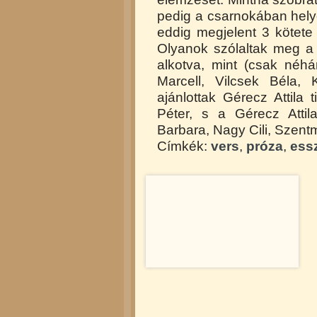
pedig a csarnokában helye
eddig megjelent 3 kötete 
Olyanok szólaltak meg 
alkotva, mint (csak néhá
Marcell, Vilcsek Béla, 
ajánlottak Gérecz Attila 
Péter, s a Gérecz Attil
Barbara, Nagy Cili, Szent
Címkék:
vers
,
próza
,
ess