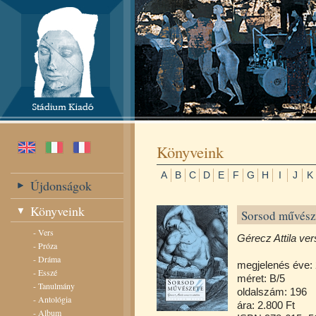
Könyveink
A
B
C
D
E
F
G
H
I
J
K
Újdonságok
Könyveink
Sorsod művész
-
Vers
Gérecz Attila ver
-
Próza
-
Dráma
megjelenés éve:
-
Esszé
méret: B/5
-
Tanulmány
oldalszám: 196
-
Antológia
ára: 2.800 Ft
-
Album