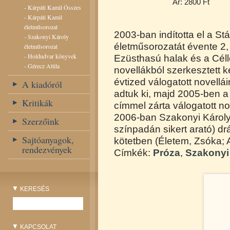
Ár: 2800 Ft
-
Kárpáti Kamil Összes
-
Kárpáti Kamil
életműsorozat
2003-ban indította el a S
-
Szakonyi Károly
életműsorozatát évente 2,
életműsorozat
-
Holdudvar könyvek
Ezüsthasú halak és a Céllöv
-
Gérecz Attila
novellákból szerkesztett 
évtized válogatott novell
A kiadóról
adtuk ki, majd 2005-ben a
Kritikák
címmel zárta válogatott no
2006-ban Szakonyi Károly
Szerzőink
színpadán sikert arató) dr
Sajtóanyagok,
kötetben (Életem, Zsóka;
rendezvények
Címkék:
Próza
,
Szakonyi
KERESÉS
KAPCSOLAT