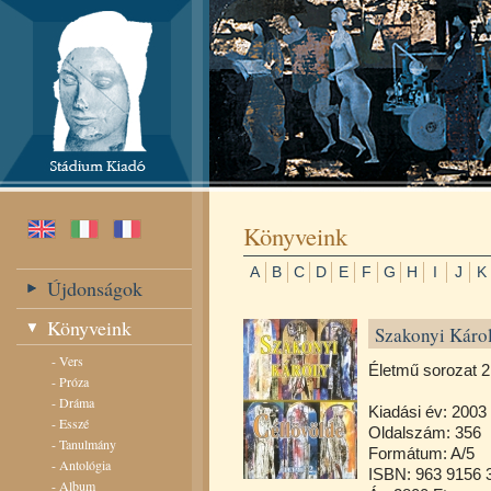
Könyveink
A
B
C
D
E
F
G
H
I
J
K
Újdonságok
Könyveink
Szakonyi Károl
-
Vers
Életmű sorozat 2
-
Próza
-
Dráma
Kiadási év: 2003
-
Esszé
Oldalszám: 356
-
Tanulmány
Formátum: A/5
-
Antológia
ISBN: 963 9156 
-
Album