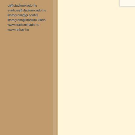
gi@stadiumkiado.hu
stadium@stadiumkiado.hu
instagram@gi.noa69
instagram@stadium.kiado
www.stadiumkiado.hu
www.ratkay.hu