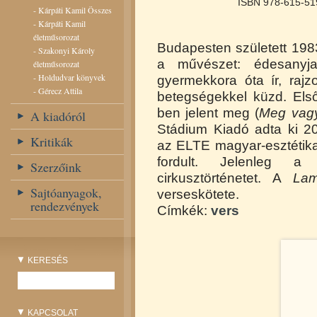
ISBN 978-615-51
-
Kárpáti Kamil Összes
-
Kárpáti Kamil
életműsorozat
Budapesten született 1983
-
Szakonyi Károly
a művészet: édesanyja 
életműsorozat
-
Holdudvar könyvek
gyermekkora óta ír, rajz
-
Gérecz Attila
betegségekkel küzd. Els
ben jelent meg (
Meg vagy
A kiadóról
Stádium Kiadó adta ki 2
Kritikák
az ELTE magyar-esztétika
fordult. Jelenleg a 
Szerzőink
cirkusztörténetet. A
Lam
Sajtóanyagok,
verseskötete.
rendezvények
Címkék:
vers
KERESÉS
KAPCSOLAT