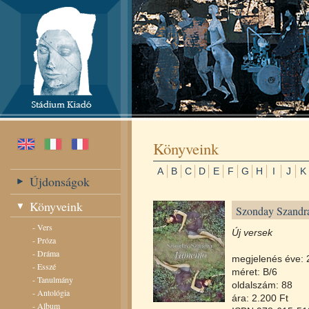
Könyveink
A
B
C
D
E
F
G
H
I
J
K
Újdonságok
Könyveink
Szonday Szandr
-
Vers
Új versek
-
Próza
-
Dráma
megjelenés éve: 
-
Esszé
méret: B/6
-
Tanulmány
oldalszám: 88
-
Antológia
ára: 2.200 Ft
-
Album