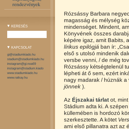
rendezvények
Rózsássy Barbara negyed
magasság és mélység közé f
mindenséget. Mindent, ami
KERESÉS
Könyvének összes darabjár
képére igaz, amit Babits, 
lírikus epilógjá
ban ír: „Cs
KAPCSOLAT
első s utolsó mindenik d
gi@stadiumkiado.hu
versbe venni, / de még t
stadium@stadiumkiado.hu
instagram@gi.noa69
Rózsássy kétségtelenül tu
instagram@stadium.kiado
lépheti át ő sem, ezért ink
www.stadiumkiado.hu
www.ratkay.hu
nagy madarak / húznák a vi
jönnek
).
Az
Éjszakai tárlat
ot, mint
Stádium adta ki. A szépen
küllemében is hordozó kön
szerkesztette. A kötet
Ver
ami első pillanatra azt az 