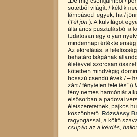
„De míg csontjaimból / por
sötétből világít, / kéklik 
lámpásod legyek, ha / jönn
(
Tél jön
). A külvilágot e
általános pusztulásból a ku
tudatosan egy olyan nyelv
mindennapi értéktelenség 
Az előrelátás, a felelősségé
behatároltságának állandó
életévvel szorosan össze
kötetben mindvégig dominá
hosszú csendű évek / – ha
zárt / fénytelen felejtés” (
H
fény nemes harmóniát alko
elsősorban a padovai ver
életszeretetnek, pajkos h
köszönhető.
Rózsássy Bar
ragyogással, a költő szav
csupán az a kérdés, hallod