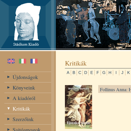
Kritikák
A
B
C
D
E
F
G
H
I
J
K
Újdonságok
Könyveink
Follinus Anna: H
A kiadóról
Kritikák
Szerzőink
Sajtóanyagok,