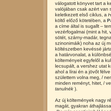
válogatott könyvet tart a
valójában csak azért van
keletkezett első ciklus, a
H
költő előző kötetében, a
P
a címe által is sugallt – t
vezérfogalmai (mint a hit, 
sötét, szárny-madár, tegn
szinonimáik) noha az új 
költészetben kevéssé járt
a határvonalat, a különbs
költeményeit egyfelől a ku
lecsupált, a vershez utat 
ahol a lírai én a jövőt fé
születtem volna meg, / nem
minden reményt, hitet, / ver
tanulnék
).
Az új költemények nagy r
magát, gyakran áthajlással