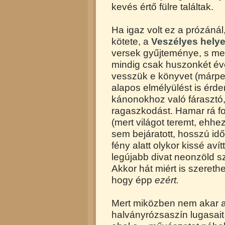
kevés értő fülre találtak.
Ha igaz volt ez a prózánál,
kötete, a
Veszélyes hely
versek gyűjteménye, s m
mindig csak huszonkét év
vesszük e könyvet (márpe
alapos elmélyülést is érdem
kánonokhoz való fárasztó, 
ragaszkodást. Hamar rá fog
(mert világot teremt, ehh
sem bejáratott, hosszú idő
fény alatt olykor kissé aví
legújabb divat neonzöld s
Akkor hát miért is szereth
hogy épp
ezért.
Mert miközben nem akar a 
halványrózsaszín lugasait 