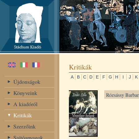
Kritikák
A
B
C
D
E
F
G
H
I
J
K
Újdonságok
Könyveink
Rózsássy Barbara
A kiadóról
Kritikák
Szerzőink
Sajtóanyagok,