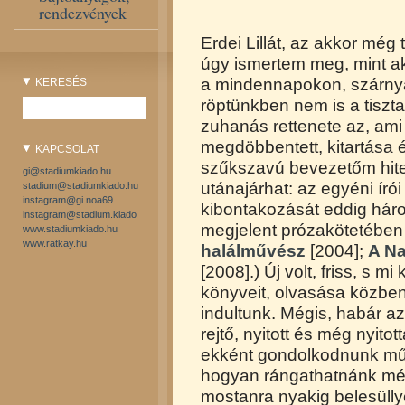
rendezvények
Erdei Lillát, az akkor még 
úgy ismertem meg, mint ak
a mindennapokon, szárnya
KERESÉS
röptünkben nem is a tisz
zuhanás rettenete az, am
megdöbbentett, kitartása és
KAPCSOLAT
szűkszavú bevezetőm hit
gi@stadiumkiado.hu
utánajárhat: az egyéni író
stadium@stadiumkiado.hu
instagram@gi.noa69
kibontakozását eddig há
instagram@stadium.kiado
megjelent prózakötetébe
www.stadiumkiado.hu
www.ratkay.hu
halálművész
[2004];
A Na
[2008].) Új volt, friss, s 
könyveit, olvasása közben
indultunk. Mégis, habár az
rejtő, nyitott és még nyit
ekként gondolkodnunk művé
hogyan rángathatnánk még
mostanra nyakig belesüllye