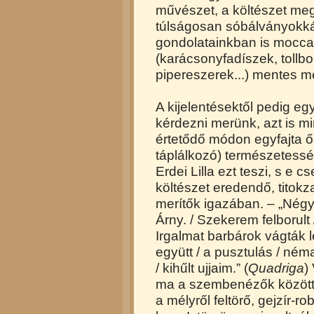
művészet, a költészet me
túlságosan sóbálványokká
gondolatainkban is moccan
(karácsonyfadíszek, tollbo
pipereszerek...) mentes m
A kijelentésektől pedig e
kérdezni merünk, azt is 
értetődő módon egyfajta ő
táplálkozó) természetessé
Erdei Lilla ezt teszi, s e c
költészet eredendő, titokz
merítők igazában. – „Négy 
Árny. / Szekerem felborult /
Irgalmat barbárok vágták l
együtt / a pusztulás / ném
/ kihűlt ujjaim.” (
Quadriga
)
ma a szembenézők között 
a mélyről feltörő, gejzír-