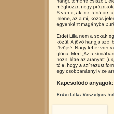
hang!, tömörre csiszolt, él
méghozzá négy prózaköt
S van-e, aki ne látná be: a
jelene, az a mi, közös jele
egyenként magányba burk
Erdei Lilla nem a sokak e
közül. A jövő hangja szól b
jövőjéé. Nagy teher van raj
glória. Mert „Az alkímiában
hozni létre az aranyat” (
Le
tőle, hogy a színezüst forr
egy csobbanásnyi vize ara
Kapcsolódó anyagok:
Erdei Lilla: Veszélyes he