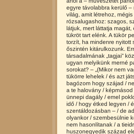
ahol a – művészetet páholyb
egyre távolabbra kerülő –
világ, amit létrehoz, mégi
rózsalugashoz: szagos, szí
látjuk, mert láttatja mag
tükröt tart elénk. A tükör 
torzít, ha mindenre nyitot
őszintén kitárulkozunk. 
társadalmának „tagjai” kö
ugyan melyikünk merné pap
sorokat? – „(Mikor nem vag
tükörre lehelek / és azt já
bagózom hogy szájad / ne
a te halovány / képmásod 
ünnepi dagály / emel poklo
idő / hogy étked legyen / 
szentáldozásban – / de addi
olyankor / szembesülnie ke
nem hasonlítanak / a tieidre
huszonegyedik század el