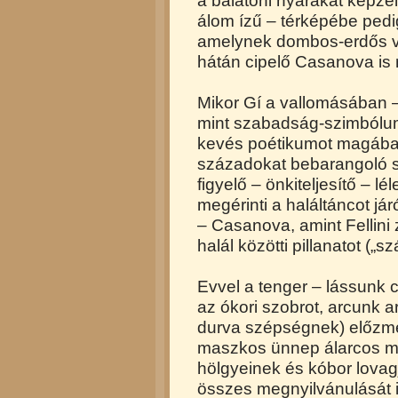
a balatoni nyarakat képzelv
álom ízű – térképébe pedi
amelynek dombos-erdős vi
hátán cipelő Casanova is 
Mikor Gí a vallomásában –
mint szabadság-szimbólum
kevés poétikumot magában
századokat bebarangoló s
figyelő – önkiteljesítő – l
megérinti a haláltáncot já
– Casanova, amint Fellini 
halál közötti pillanatot („
Evvel a tenger – lássunk 
az ókori szobrot, arcunk a
durva szépségnek) előzmé
maszkos ünnep álarcos m
hölgyeinek és kóbor lovag
összes megnyilvánulását is