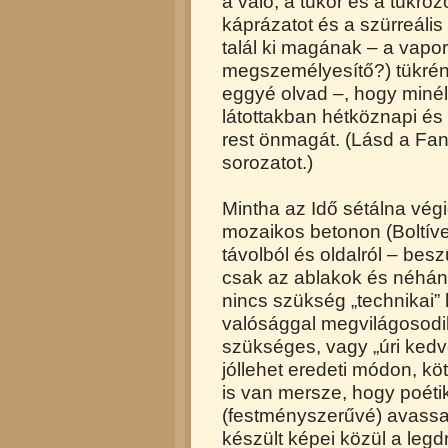
a való, a tükör és a tükröz
káprázatot és a szürreális
talál ki magának – a vapor
megszemélyesítő?) tükrén á
eggyé olvad –, hogy miné
látottakban hétköznapi é
rest önmagát. (Lásd a Fan
sorozatot.)
Mintha az Idő sétálna végig
mozaikos betonon (Boltívek 
távolból és oldalról – be
csak az ablakok és néhány
nincs szükség „technikai”
valósággal megvilágosodik 
szükséges, vagy „úri kedv
jóllehet eredeti módon, k
is van mersze, hogy poéti
(festményszerűvé) avassa 
készült képei közül a legd