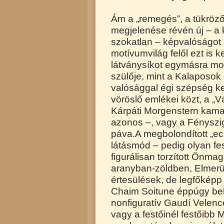
Ám a „remegés”, a tükröző
megjelenése révén új – a k
szokatlan – képvalóságot
motívumvilág felől ezt is 
látványsíkot egymásra mon
szülője, mint a Kalaposok
valósággal égi szépség ke
vöröslő emlékei közt, a „
Kárpáti Morgenstern kam
azonos –, vagy a Fényszig
páva.A megbolondított „ecse
látásmód – pedig olyan fes
figurálisan torzított Önma
aranyban-zöldben, Elmerül
értesülések, de legfőkép
Chaim Soitune éppúgy belet
nonfiguratív Gaudí Velen
vagy a festőinél festőibb 