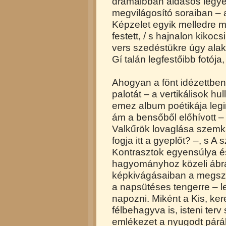
drámaibban áldásos legye
megvilágosító soraiban – 
Képzelet egyik melledre m
festett, / s hajnalon kikoc
vers szedéstükre úgy alakí
Gí talán legfestőibb fotój
Ahogyan a fönt idézettbe
palotát – a vertikálisok hul
emez album poétikája legink
ám a bensőből előhívott – 
Valkűrök lovaglása szem
fogja itt a gyeplőt? –, s A
Kontrasztok egyensúlya és
hagyományhoz közeli ábrá
képkivágásaiban a megszok
a napsütéses tengerre – le
napozni. Miként a Kis, ker
félbehagyva is, isteni terv 
emlékezet a nyugodt párá