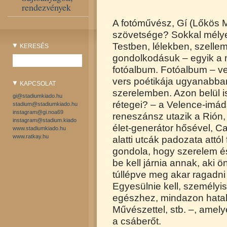
rendezvények
A fotóművész, Gí (Lőkös Ma
szövetsége? Sokkal mélye
Testben, lélekben, szelle
KERESÉS
gondolkodásuk – egyik a m
fotóalbum. Fotóalbum – ve
vers poétikája ugyanabban
KAPCSOLAT
szerelemben. Azon belül is
gi@stadiumkiado.hu
rétegei? – a Velence-imád
stadium@stadiumkiado.hu
instagram@gi.noa69
reneszánsz utazik a Rión,
instagram@stadium.kiado
élet-generátor hősével, Cas
www.stadiumkiado.hu
www.ratkay.hu
alatti utcák padozata attól
gondola, hogy szerelem és 
be kell járnia annak, aki 
túllépve meg akar ragadni 
Egyesülnie kell, személy
egészhez, mindazon hatal
Művészettel, stb. –, amel
a csáberőt.