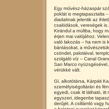
Egy művész-házaspár számá
poklát is megtapasztalta
diadalmak jelentik az ihle
csalódások, vereségek is. 
Kirándul a múltba, hogy 
érjen mai valójához. Vele
való lakozás – ha nem is k
bántásokat, a művészetük
csöndet, palotáival, templ
szolgáló víz – Canal Gran
San Marco nyüzsgésével, s
vérükké vált.
Gí, alkotótársa, Kárpáti K
személyiségoltárán és fén
egyedi, csak itt látható, itt
egyszeri, idegenbe tapasz
derűjét. A csillámló vagy 