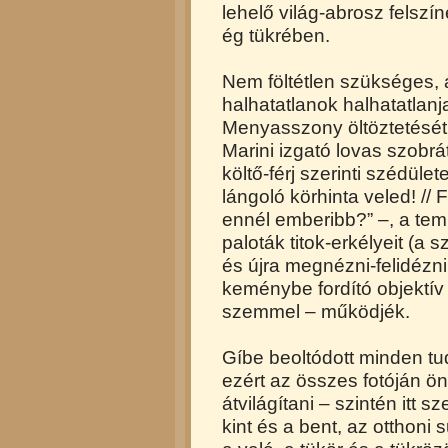
lehelő világ-abrosz felsz
ég tükrében.
Nem föltétlen szükséges, 
halhatatlanok halhatatlanj
Menyasszony öltöztetését 
Marini izgató lovas szobr
költő-férj szerinti szédület
lángoló körhinta veled! // F
ennél emberibb?” –, a tem
paloták titok-erkélyeit (a
és újra megnézni-felidézn
keménybe fordító objektív 
szemmel – működjék.
Gíbe beoltódott minden tudá
ezért az összes fotóján 
átvilágítani – szintén itt 
kint és a bent, az otthoni 