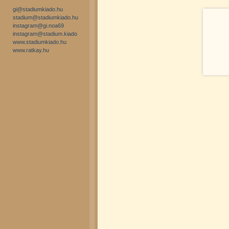
gi@stadiumkiado.hu
stadium@stadiumkiado.hu
instagram@gi.noa69
instagram@stadium.kiado
www.stadiumkiado.hu
www.ratkay.hu