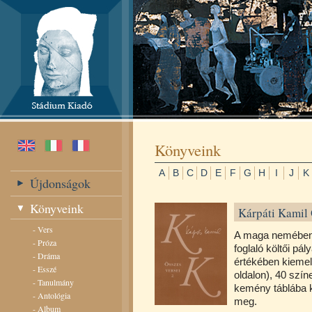
Könyveink
A
B
C
D
E
F
G
H
I
J
K
Újdonságok
Könyveink
Kárpáti Kamil 
-
Vers
A maga nemében 
-
Próza
foglaló költői p
-
Dráma
értékében kiemel
-
Esszé
oldalon), 40 szí
-
Tanulmány
kemény táblába k
-
Antológia
meg.
-
Album