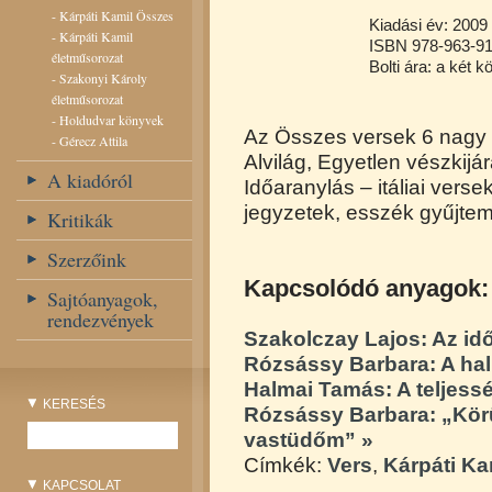
-
Kárpáti Kamil Összes
Kiadási év: 2009
-
Kárpáti Kamil
ISBN 978-963-91
életműsorozat
Bolti ára: a két k
-
Szakonyi Károly
életműsorozat
-
Holdudvar könyvek
Az Összes versek 6 nagy fej
-
Gérecz Attila
Alvilág, Egyetlen vészkijá
A kiadóról
Időaranylás – itáliai verse
jegyzetek, esszék gyűjte
Kritikák
Szerzőink
Kapcsolódó anyagok:
Sajtóanyagok,
rendezvények
Szakolczay Lajos: Az i
Rózsássy Barbara: A hal
Halmai Tamás: A teljess
KERESÉS
Rózsássy Barbara: „Körü
vastüdőm” »
Címkék:
Vers
,
Kárpáti Ka
KAPCSOLAT