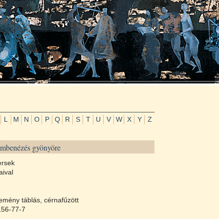
L
M
N
O
P
Q
R
S
T
U
V
W
X
Y
Z
embenézés gyönyöre
ersek
aival
emény táblás, cérnafűzött
156-77-7