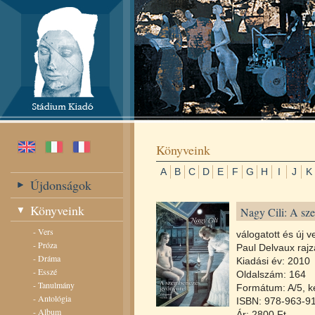
Könyveink
A
B
C
D
E
F
G
H
I
J
K
Újdonságok
Könyveink
Nagy Cili: A sz
-
Vers
válogatott és új v
-
Próza
Paul Delvaux rajz
-
Dráma
Kiadási év: 2010
-
Esszé
Oldalszám: 164
-
Tanulmány
Formátum: A/5, k
-
Antológia
ISBN: 978-963-9
-
Album
Ár: 2800 Ft