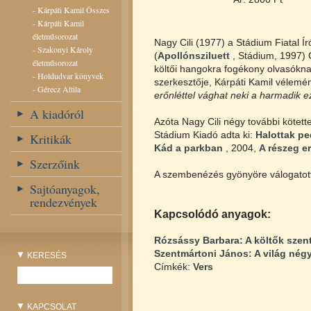
-
Kárpáti Kamil Összes
-
Kárpáti Kamil
életműsorozat
Nagy Cili (1977) a Stádium Fiatal Ír
-
Szakonyi Károly
(
Apollónsziluett
, Stádium, 1997) G
életműsorozat
költői hangokra fogékony olvasókna
-
Holdudvar könyvek
szerkesztője, Kárpáti Kamil vélemén
-
Gérecz Attila
erőnléttel vághat neki a harmadik 
A kiadóról
Azóta Nagy Cili négy további kötette
Stádium Kiadó adta ki:
Halottak p
Kritikák
Kád a parkban
, 2004,
A részeg e
Szerzőink
A szembenézés gyönyöre válogatott 
Sajtóanyagok,
rendezvények
Kapcsolódó anyagok:
Rózsássy Barbara: A költők szent
Szentmártoni János: A világ négy
KERESÉS
Címkék:
Vers
KAPCSOLAT