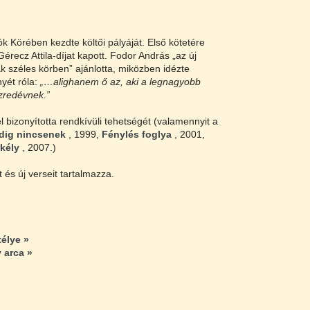
ók Körében kezdte költői pályáját. Első kötetére
érecz Attila-díjat kapott. Fodor András „az új
k széles körben” ajánlotta, miközben idézte
yét róla:
„…alighanem ő az, aki a legnagyobb
ezredévnek.”
l bizonyította rendkívüli tehetségét (valamennyit a
edig nincsenek
, 1999,
Fénylés foglya
, 2001,
rkély
, 2007.)
és új verseit tartalmazza.
élye »
 arca »