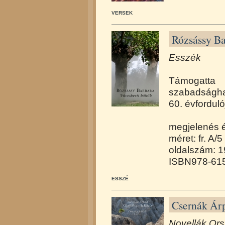
VERSEK
Rózsássy Ba
Esszék
Támogatt
szabadságh
60. évforduló
megjelenés 
méret: fr. A/5
oldalszám: 
ISBN978-615
ESSZÉ
Csernák Árp
Novellák Ors