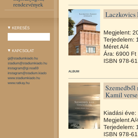
rendezvények
Laczkovics 
KERESÉS
Megjelent: 2
Terjedelem: 
Méret A/4
KAPCSOLAT
Ára: 6900 Ft
gi@stadiumkiado.hu
ISBN 978-61
stadium@stadiumkiado.hu
instagram@gi.noa69
ALBUM
instagram@stadium.kiado
www.stadiumkiado.hu
www.ratkay.hu
Szemedből r
Kamil verse
Kiadási éve:
Megjelent A/
Terjedelem: 
ISBN 978-61