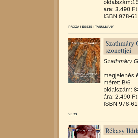
oldalszám:1
ára: 3.490 Ft
ISBN 978-61
PRÓZA
|
ESSZÉ
|
TANULMÁNY
Szathmáry 
szonettjei
Szathmáry Gy
megjelenés 
méret: B/6
oldalszám: 8
ára: 2.490 Ft
ISBN 978-61
VERS
Rékasy Ildi