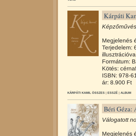
Kárpáti Kam
Képzőművész
Megjelenés 
Terjedelem: 
illusztrációva
Formátum: B
Kötés: cérna
ISBN: 978-6
ár: 8.900 Ft
KÁRPÁTI KAMIL ÖSSZES
|
ESSZÉ
|
ALBUM
Béri Géza: 
Válogatott no
Megjelenés 