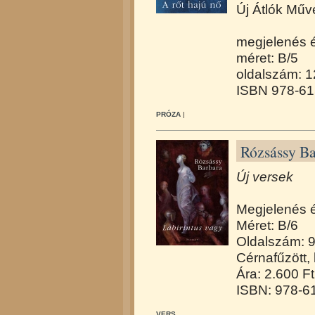
Új Átlók Műv
megjelenés 
méret: B/5
oldalszám: 
ISBN 978-61
PRÓZA
|
Rózsássy Ba
Új versek
Megjelenés 
Méret: B/6
Oldalszám: 
Cérnafűzött,
Ára: 2.600 Ft
ISBN: 978-6
VERS