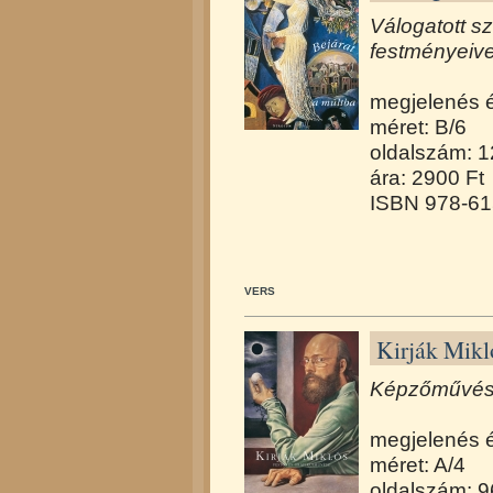
Válogatott s
festményeivel
megjelenés 
méret: B/6
oldalszám: 
ára: 2900 Ft
ISBN 978-61
VERS
Kirják Mikl
Képzőművész
megjelenés 
méret: A/4
oldalszám: 9