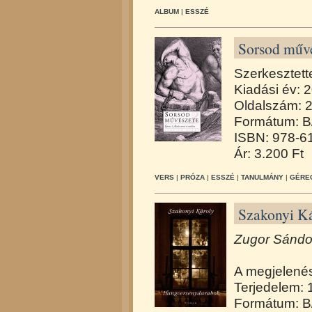
ALBUM
|
ESSZÉ
Sorsod művé
Szerkesztett
Kiadási év: 
Oldalszám: 
Formátum: B
ISBN: 978-6
Ár: 3.200 Ft
VERS
|
PRÓZA
|
ESSZÉ
|
TANULMÁNY
|
GÉREC
Szakonyi K
Zugor Sándor
A megjelené
Terjedelem: 
Formátum: B