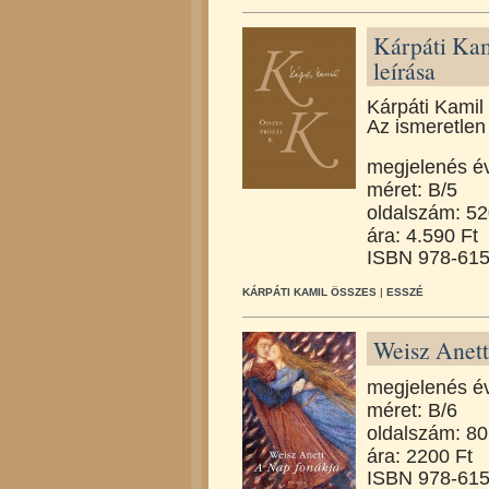
Kárpáti Kam
leírása
Kárpáti Kamil
Az ismeretlen 
megjelenés é
méret: B/5
oldalszám: 5
ára: 4.590 Ft
ISBN 978-615
KÁRPÁTI KAMIL ÖSSZES
|
ESSZÉ
Weisz Anett
megjelenés é
méret: B/6
oldalszám: 80
ára: 2200 Ft
ISBN 978-615