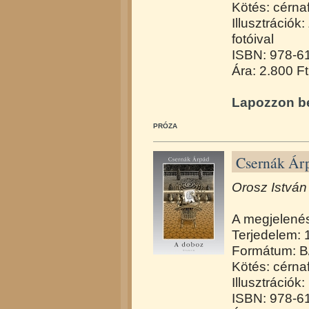
Kötés: cérna
Illusztrációk
fotóival
ISBN: 978-6
Ára: 2.800 Ft
Lapozzon be
PRÓZA
Csernák Ár
Orosz István 
A megjelené
Terjedelem: 
Formátum: B
Kötés: cérna
Illusztrációk
ISBN: 978-6