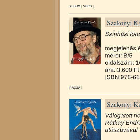
ALBUM
|
VERS
|
Szakonyi Kár
Színházi tör
megjelenés 
méret: B/5
oldalszám: 
ára: 3.600 Ft
ISBN:978-61
PRÓZA
|
Szakonyi Ká
Válogatott n
Rátkay Endr
utószavával