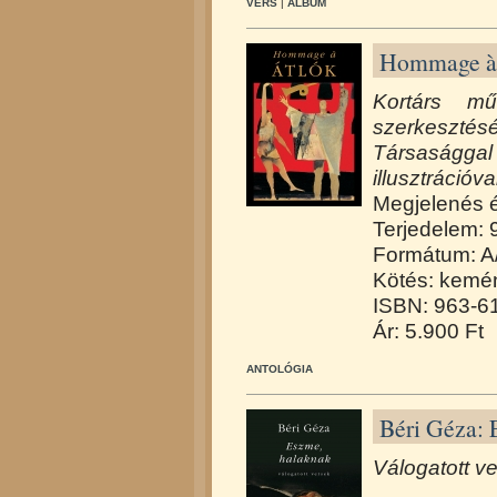
VERS
|
ALBUM
Hommage 
Kortárs mű
szerkeszt
Társaságga
illusztrációva
Megjelenés 
Terjedelem: 
Formátum: A
Kötés: kemén
ISBN: 963-6
Ár: 5.900 Ft
ANTOLÓGIA
Béri Géza: 
Válogatott v