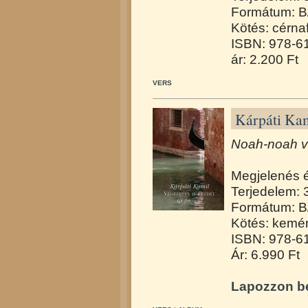
Formátum: B
Kötés: cérna
ISBN: 978-6
ár: 2.200 Ft
VERS
Kárpáti Kam
Noah-noah ve
Megjelenés 
Terjedelem: 
Formátum: B
Kötés: kemén
ISBN: 978-6
Ár: 6.990 Ft
Lapozzon be