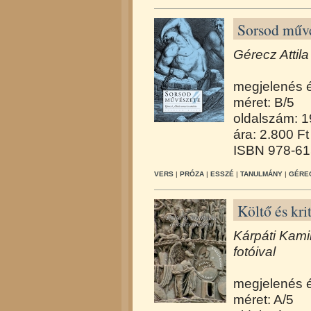
Sorsod művé
Gérecz Attila
megjelenés 
méret: B/5
oldalszám: 
ára: 2.800 Ft
ISBN 978-61
VERS
|
PRÓZA
|
ESSZÉ
|
TANULMÁNY
|
GÉREC
Költő és kr
Kárpáti Kami
fotóival
megjelenés 
méret: A/5