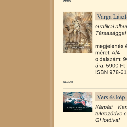
VERS
Varga Lász
Grafikai albu
Társasággal 
megjelenés 
méret: A/4
oldalszám: 9
ára: 5900 Ft
ISBN 978-61
ALBUM
Vers és kép 
Kárpáti K
tükröződve
c
Gí fotóival