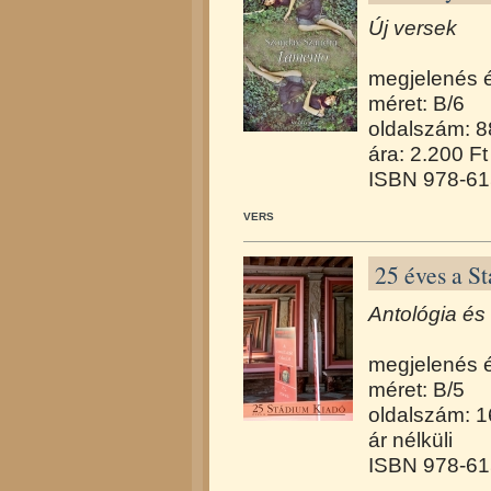
Új versek
megjelenés 
méret: B/6
oldalszám: 8
ára: 2.200 Ft
ISBN 978-61
VERS
25 éves a S
Antológia és
megjelenés 
méret: B/5
oldalszám: 
ár nélküli
ISBN 978-61