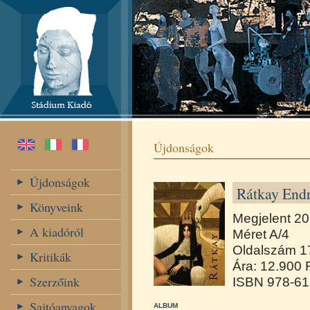
Újdonságok
Újdonságok
Rátkay Endr
Könyveink
Megjelent 2
A kiadóról
Méret A/4
Oldalszám 1
Kritikák
Ára: 12.900 
Szerzőink
ISBN 978-61
Sajtóanyagok,
ALBUM