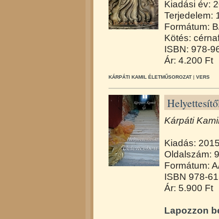
Kiadási év: 
Terjedelem: 
Formátum: B
Kötés: cérna
ISBN: 978-9
Ár: 4.200 Ft
KÁRPÁTI KAMIL ÉLETMŰSOROZAT
|
VERS
Helyettesít
Kárpáti Kamil
Kiadás: 201
Oldalszám: 
Formátum: A
ISBN 978-61
Ár: 5.900 Ft
Lapozzon be