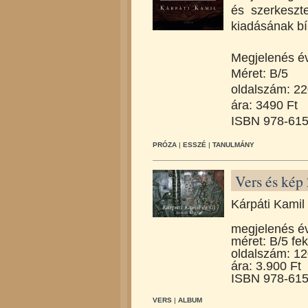
és szerkeszte
kiadásának bí
Megjelenés é
Méret: B/5
oldalszám: 2
ára: 3490 Ft
ISBN 978-615
PRÓZA
|
ESSZÉ
|
TANULMÁNY
Vers és kép
Kárpáti Kamil
megjelenés é
méret: B/5 fek
oldalszám: 1
ára: 3.900 Ft
ISBN 978-615
VERS
|
ALBUM