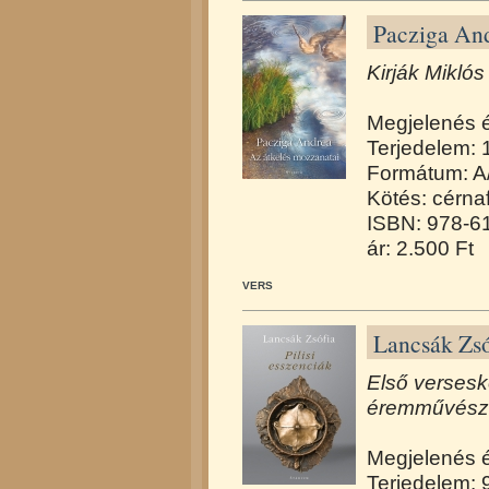
Pacziga And
Kirják Miklós
Megjelenés 
Terjedelem: 
Formátum: A
Kötés: cérna
ISBN: 978-6
ár: 2.500 Ft
VERS
Lancsák Zsóf
Első versesk
éremművész 
Megjelenés 
Terjedelem: 