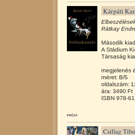
Kárpáti Kam
Elbeszélések
Rátkay Endre
Második kia
A Stádium Ki
Társaság ki
megjelenés 
méret: B/5
oldalszám: 
ára: 3490 Ft
ISBN 978-61
PRÓZA
Csillag Tibo