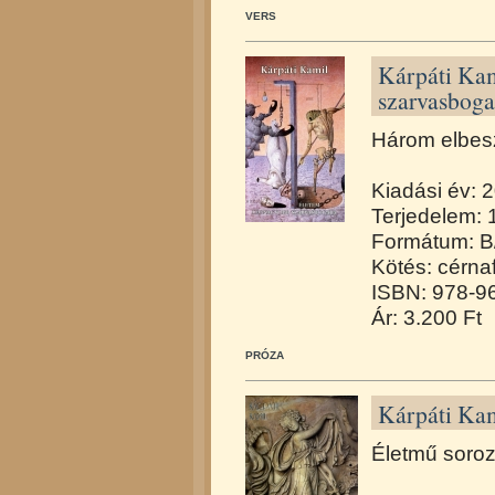
VERS
Kárpáti Kam
szarvasboga
Három elbesz
Kiadási év: 
Terjedelem: 
Formátum: B
Kötés: cérna
ISBN: 978-9
Ár: 3.200 Ft
PRÓZA
Kárpáti Kam
Életmű soroz