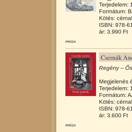
Terjedelem: 1
Formátum: B
Kötés: cérna
ISBN: 978-6
ár: 3.990 Ft
PRÓZA
Csernák And
Regény – Ősz
Megjelenés 
Terjedelem: 
Formátum: A
Kötés: cérna
ISBN: 978-6
ár: 3.600 Ft
PRÓZA