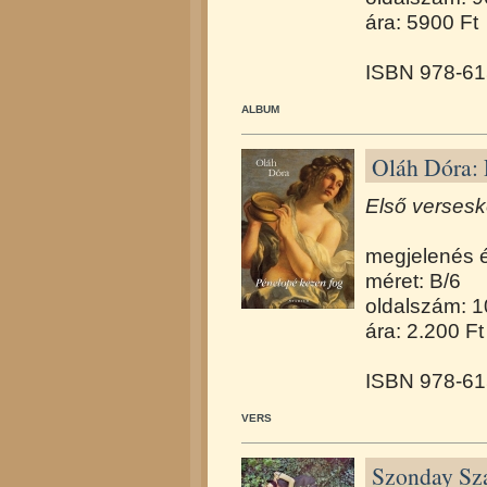
ára: 5900 Ft
ISBN 978-61
ALBUM
Oláh Dóra: 
Első versesk
megjelenés 
méret: B/6
oldalszám: 
ára: 2.200 Ft
ISBN 978-61
VERS
Szonday Sz