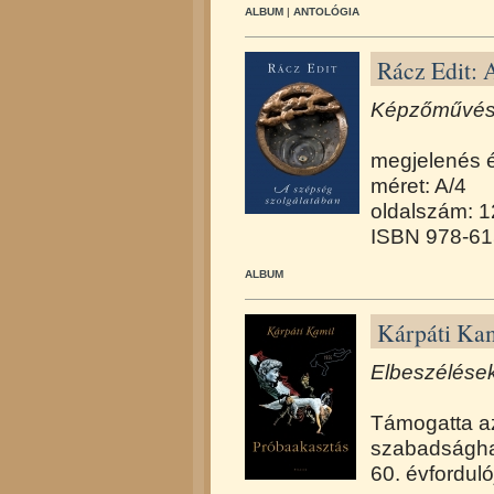
ALBUM
|
ANTOLÓGIA
Rácz Edit: 
Képzőművész
megjelenés 
méret: A/4
oldalszám: 
ISBN 978-61
ALBUM
Kárpáti Kam
Elbeszélések
Támogatta a
szabadságh
60. évforduló