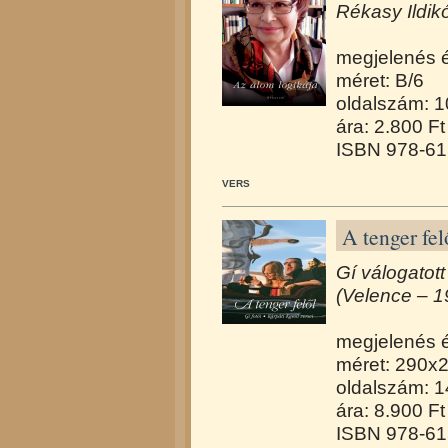
Rékasy Ildik
megjelenés 
méret: B/6
oldalszám: 
ára: 2.800 Ft
ISBN 978-61
VERS
A tenger fel
Gí válogatott
(Velence – 
megjelenés 
méret: 290x
oldalszám: 1
ára: 8.900 Ft
ISBN 978-61